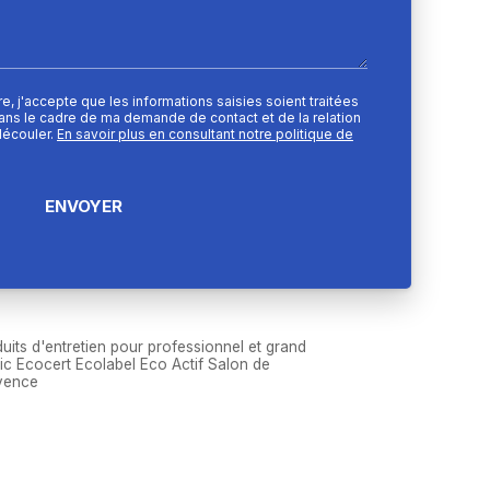
e, j'accepte que les informations saisies soient traitées
ns le cadre de ma demande de contact et de la relation
découler.
En savoir plus en consultant notre politique de
uits d'entretien pour professionnel et grand
ic Ecocert Ecolabel Eco Actif Salon de
vence