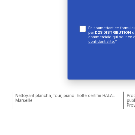
En soumettant ce formulair
par
D2S DISTRIBUTION
da
commerciale qui peut en 
confidentialité.
*
Nettoyant plancha, four, piano, hotte certifié HALAL
Prod
Marseille
publ
Pro