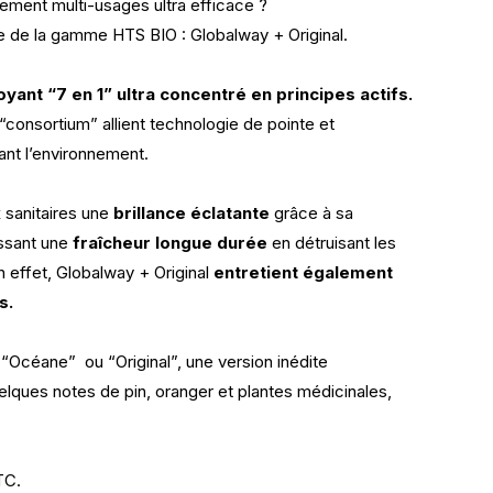
tement multi-usages ultra efficace ?
 de la gamme HTS BIO : Globalway + Original.
oyant “7 en 1” ultra concentré en principes actifs.
consortium” allient technologie de pointe et
ant l’environnement.
 sanitaires une
brillance éclatante
grâce à sa
issant une
fraîcheur longue durée
en détruisant les
 effet, Globalway + Original
entretient également
s.
“Océane” ou “Original”, une version inédite
lques notes de pin, oranger et plantes médicinales,
TC.